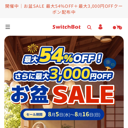
開催中｜お盆SALE 最大54%OFF＋最大3,000円OFFクー
ポン配布中
0
家庭用ロボット
スマートロボット
お得セット
セール情報
ヘルプ＆法人向け