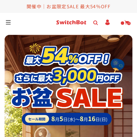
開催中｜お盆限定SALE 最大54％OFF
0
家庭用ロボット
スマートロボット
お得セット
セール情報
ヘルプ＆法人向け