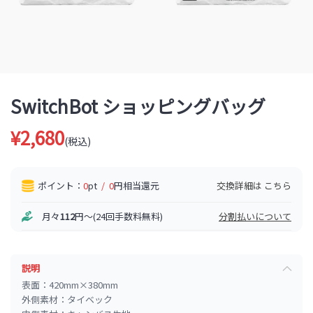
SwitchBot ショッピングバッグ
¥2,680
(税込)
ポイント：
0
pt
/
0
円相当還元
交換詳細は
こちら
月々
112
円〜(24回手数料無料)
分割払いについて
説明
表面：420mm×380mm
外側素材：タイベック