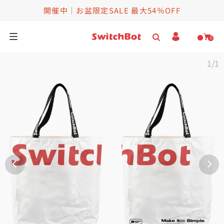
開催中｜お盆限定SALE 最大54％OFF
0
1/1
家庭用ロボット
スマートロボット
お得セット
セール情報
ヘルプ＆法人向け