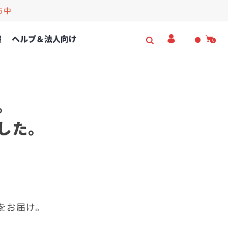
布中
報
ヘルプ＆法人向け
0
。
した。
フをお届け。