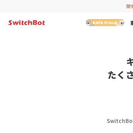
開
たく
Switc