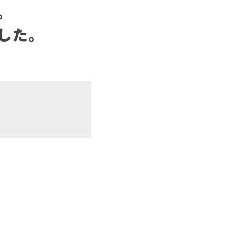
。
した。