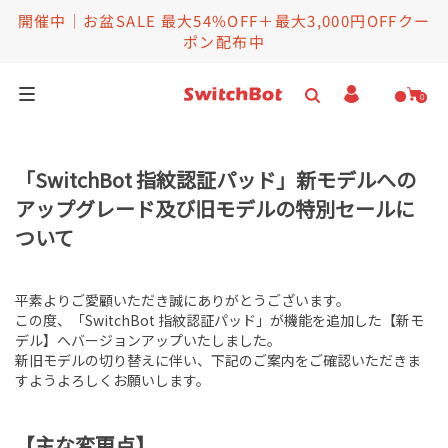
開催中｜お盆SALE 最大54%OFF＋最大3,000円OFFクー
ポン配布中
0
家庭用ロボット
「SwitchBot 指紋認証パッド」新モデルへの
スマートロボット
アップグレード及び旧モデルの特別セールに
ついて
お得セット
セール情報
平素よりご愛顧いただき誠にありがとうございます。
この度、「SwitchBot 指紋認証パッド」が機能を追加した【新モ
デル】へバージョンアップいたしました。
ヘルプ＆法人向け
新旧モデルの切り替えに伴い、下記のご案内をご確認いただきま
すようよろしくお願いします。
【主な変更点】